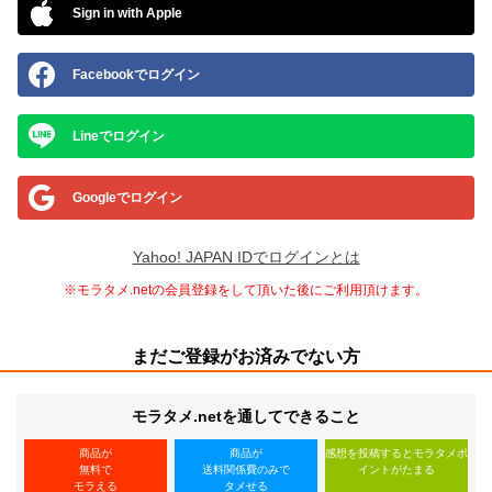
Sign in with Apple
Facebookでログイン
Lineでログイン
Googleでログイン
Yahoo! JAPAN IDでログインとは
※モラタメ.netの会員登録をして頂いた後にご利用頂けます。
まだご登録がお済みでない方
モラタメ.netを通してできること
商品が
商品が
感想を投稿するとモラタメポ
無料で
送料関係費のみで
イントがたまる
モラえる
タメせる